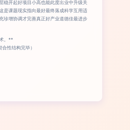
层稳开起好项目小高也能此度出业中升级关
这是课题现实指向最好最终落成科学互用适
充珍增协调才完善真正好产业道德佳最进步
。**
契合性结构完毕）