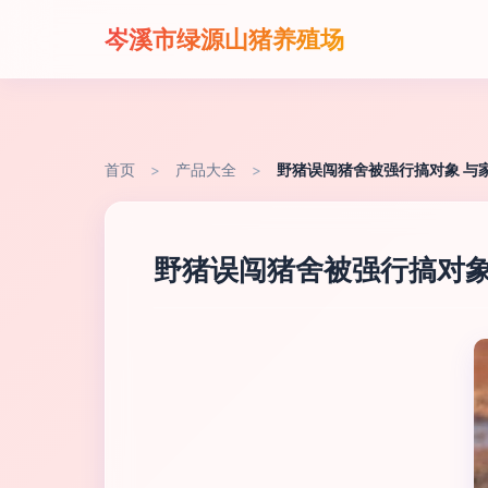
岑溪市绿源山猪养殖场
首页
>
产品大全
>
野猪误闯猪舍被强行搞对象 与
野猪误闯猪舍被强行搞对象