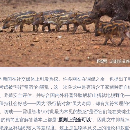
”的新闻在社交媒体上引发热议。许多网友在调侃之余，也提出了
考虑被“强行留宿”的骚乱，这一次乌龙中是否暗含了家猪种群血
、养殖安全评估，并结合国内外科普经验解析山猪就地脱野化—
持社会好感——因为“强行搞对象”虽为奇闻，却有实符常理的生理
。切戒——需理智者\n对此最为常见的疑惑“是否它们能在关键
出的精简直官解答基本上都是“
原则上完全可以
”。因此文中排除
绝原互补组织较大等差程度。这正是生物学意义上的推论和多重