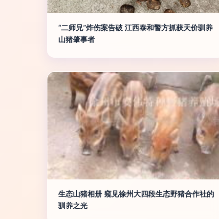
“二师兄”炸伤案告破 江西泰和警方抓获天价驯养
山猪肇事者
生态山猪相册 窥见徐州大四段生态野猪合作社的
驯养之光