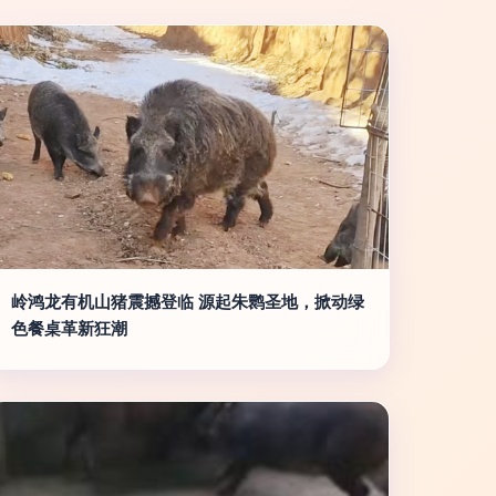
岭鸿龙有机山猪震撼登临 源起朱鹮圣地，掀动绿
色餐桌革新狂潮