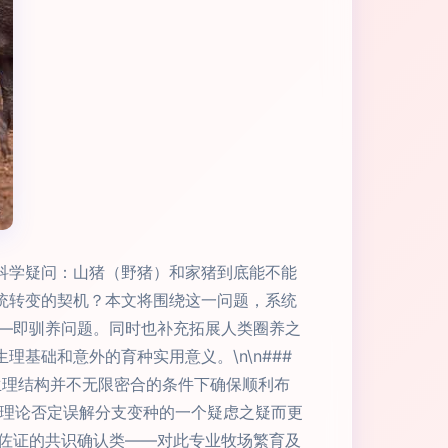
科学疑问：山猪（野猪）和家猪到底能不能
统转变的契机？本文将围绕这一问题，系统
—即驯养问题。同时也补充拓展人类圈养之
基础和意外的育种实用意义。\n\n###
生理结构并不无限密合的条件下确保顺利布
掉理论否定误解分支变种的一个疑虑之疑而更
佐证的共识确认类——对此专业牧场繁育及