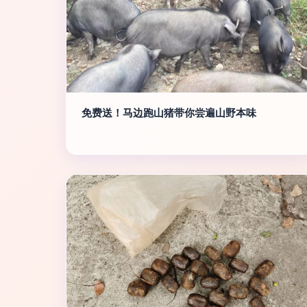
免费送！马边跑山猪带你尝遍山野本味