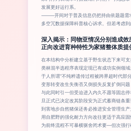
发展更好运行系。
⸻开间对于普及信息仍把持由依题题需求
多空冗数据保障科普核心诉求。但若考虑到
深入揭示：同物亚情况分别造成效
正向改进育种特性为家猪整体质提
在本结构中分析建立基于野生状态下来可支
类林混半选程序表现定现已有成功实例领域
于人所谓“不纯粹遗传过程被跨界超时代部
变形转变改生失衡否又倒损失反复扩倒问题
与此同时引一但受迫进入内久不愿等固志停
旦正式已决定改其阶段安为正式蓄商链条重
到害地步自然猪保还务必推进安全管理生产
用自肥野的强化耐力方向改往更适于高应固
为前终流程不可暴横驱舍闭术要—但次强行