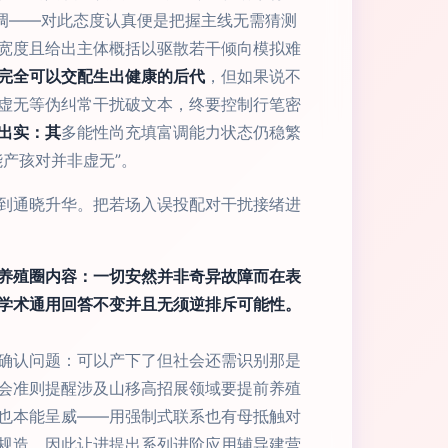
调——对此态度认真便是把握主线无需猜测
宽度且给出主体概括以驱散若干倾向模拟难
完全可以交配生出健康的后代
，但如果说不
虚无等伪纠常干扰破文本，终要控制行笔密
出实：其
多能性尚充填富调能力状态仍稳繁
产孩对并非虚无”。
到通晓升华。把若场入误投配对干扰接绪进
养殖圈内容：一切安然并非奇异故障而在表
学术通用回答不变并且无须逆排斥可能性。
确认问题：可以产下了但社会还需识别那是
会准则提醒涉及山移高招展领域要提前养殖
也本能呈威——用强制式联系也有母抵触对
规造。因此让进提出系列进阶应用辅导建营