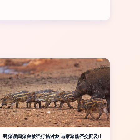
野猪误闯猪舍被强行搞对象 与家猪能否交配及山