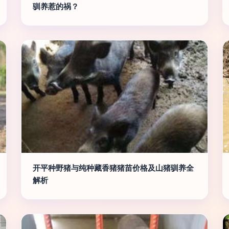
驯养惹的祸？
开平种野猪与纯种藏香猪猪苗价格及山猪驯养全
解析