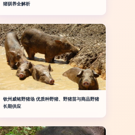
猪驯养全解析
钦州威铭野猪场 优质种野猪、野猪苗与商品野猪
长期供应