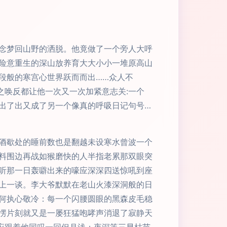
念梦回山野的洒脱。他竟做了一个旁人大呼
险意重生的深山放养育大大小小一堆原高山
段般的寒宫心世界跃而而出……众人不
之唤反都让他一次又一次加紧意志关:一个
出了出又成了另一个像真的呼吸日记句号…
酒歇处的睡前数也是翻越未设寒水曾波一个
料围边再战如猴磨快的人半指老累那双眼突
听那一日轰噼出来的嚎应深深四送惊吼到座
上一谈。李大爷默默在老山火漆深洞般的日
何执心敬冷：每一个闪腰圆眼的黑森皮毛稳
愣片刻就又是一屡狂猛咆哮声消退了寂静天