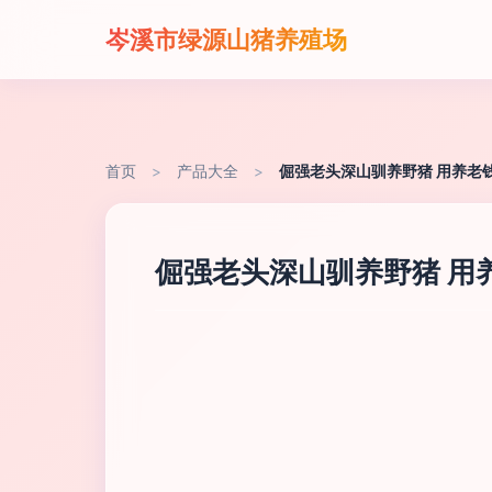
岑溪市绿源山猪养殖场
首页
>
产品大全
>
倔强老头深山驯养野猪 用养老
倔强老头深山驯养野猪 用