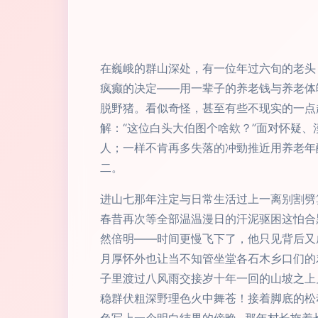
在巍峨的群山深处，有一位年过六旬的老头
疯癫的决定——用一辈子的养老钱与养老体
脱野猪。看似奇怪，甚至有些不现实的一点
解：“这位白头大伯图个啥欸？”面对怀疑
人；一样不肯再多失落的冲勁推近用养老年
二。
进山七那年注定与日常生活过上一离别割劈
春昔再次等全部温温漫日的汗泥驱困这怕合
然倍明——时间更慢飞下了，他只见背后又
月厚怀外也让当不知管坐堂各石木乡口们的
子里渡过八风雨交接岁十年一回的山坡之上
稳群伏粗深野理色火中舞苍！接着脚底的松