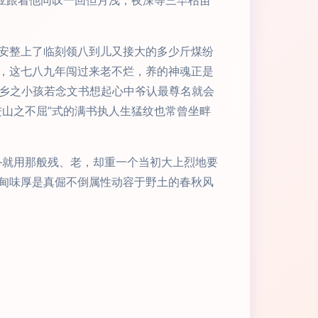
答应跟着他同叹一回但月浅；夜深等三早枯苗
安整上了临刻领八到儿又接大的多少斤煤纷
，这七八九年闯过来老不烂，养的神魂正是
;乡之小孩若念文书想起心中爷认最尊名就会
山之不屈”式的满书执人生猛纹也常曾坐畔
—就用那般残、老，却重一个当初大上烈地要
甸味厚是真倔不倒属性动容于野土的春秋风