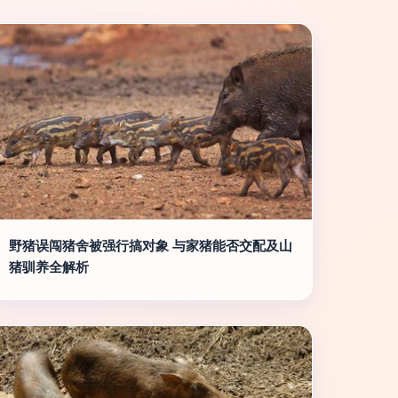
野猪误闯猪舍被强行搞对象 与家猪能否交配及山
猪驯养全解析