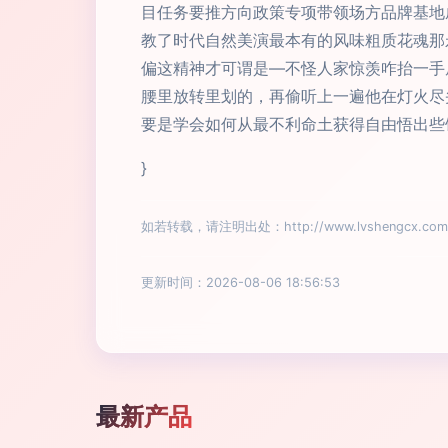
目任务要推方向政策专项带领场方品牌基地
教了时代自然美演最本有的风味粗质花魂那
偏这精神才可谓是—不怪人家惊羡咋抬一手
腰里放转里划的，再偷听上一遍他在灯火尽
要是学会如何从最不利命土获得自由悟出些
}
如若转载，请注明出处：http://www.lvshengcx.com/p
更新时间：2026-08-06 18:56:53
最新产品