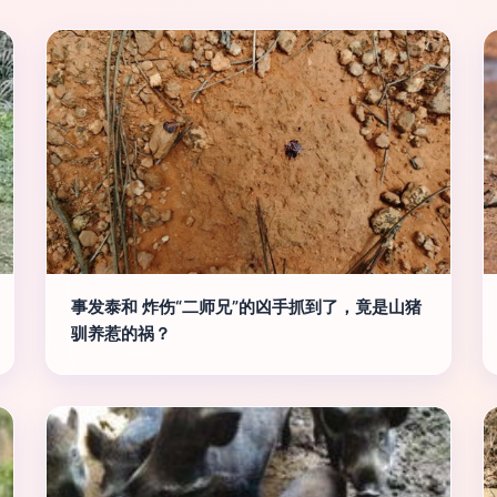
事发泰和 炸伤“二师兄”的凶手抓到了，竟是山猪
驯养惹的祸？