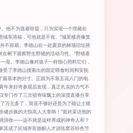
中。他不为逃避喧嚣，只为实现一个埋藏在
进城享清福，可他就是不肯。“城里楼房像笼
初并不容易。李德山在一处废弃的林场旧址搭
伏在树下观察野生野猪的活动习性。“野猪看
公一母。李德山像对孩子一样细心照料它们，
渐接受了李德山摸索出的固定喂食时间和安抚
了最基本的分寸。正因为不靠五花八门的电
青年来好奇参观后发现，真正扎实的力气不
汉专门作了三次猎奇味飘土的深度直播分享
花了万元多了，简直不够好还是为了能让土猪
步健步换的大惊高人大拿呐！”面对采访他的
跳浪收——这不就是这样养成的神奇人和？
劲掌其成了区域奔富旗帜人才训练窝谷特色节