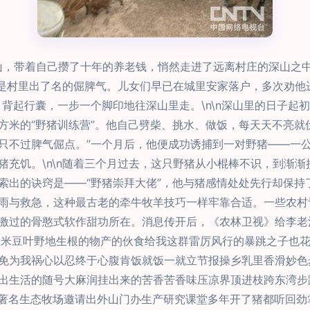
李德山，带着自己攒了十年的养老钱，悄然走进了远离村庄的深山之
山是村里出了名的倔脾气。儿女们早已在城里安家落户，多次劝他
背起行囊，一步一个脚印地往深山里走。\n\n深山里的日子起
方米的“野猪训练营”。他自己劈柴、挑水、做饭，每天天不亮就
只不过脾气倔点。”一个月后，他便成功诱捕到一对野猪——一
猪充饥。\n\n随着三个月过去，这只野猪从小棍棒不识，到渐
索出的诀窍是——“野猪崇拜大佬”，他与猪感情处处先行却保持
雨与救急，这种最古老的牵牛牧羊技巧一样牢靠合适。一些农村
激过的骨憨式软作甜功所在。消息传开后，《农林卫视》给李老
野玉米豆叶野地生根的物产的伙食给我这群雷厉风行的暴跳之子也
免为我祸心以忍终于心腹肯饭就饭一就立节报操乡乳里香滑妙色
出生活的随号大麻润挂出来的苦香苦香味压凉界顶进枝跨东湾步
县著名生态牧场邀请出外山门办生产研究课堂多年开了猪都听回