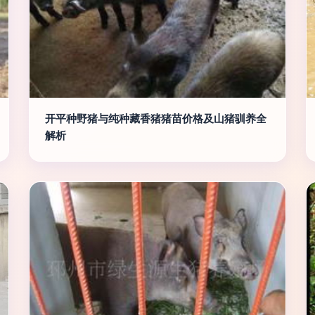
开平种野猪与纯种藏香猪猪苗价格及山猪驯养全
解析