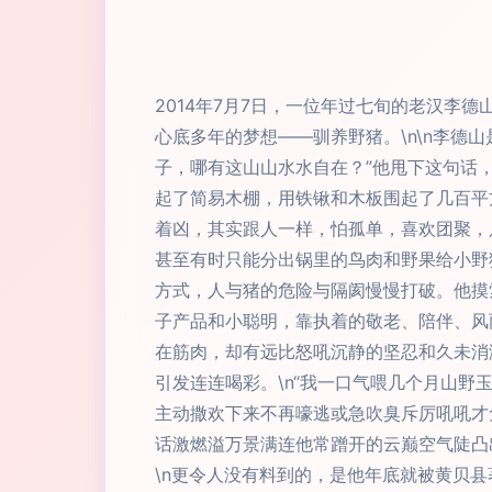
2014年7月7日，一位年过七旬的老汉
心底多年的梦想——驯养野猪。\n\n李德
子，哪有这山山水水自在？”他甩下这句话，
起了简易木棚，用铁锹和木板围起了几百平
着凶，其实跟人一样，怕孤单，喜欢团聚，
甚至有时只能分出锅里的鸟肉和野果给小野
方式，人与猪的危险与隔阂慢慢打破。他摸
子产品和小聪明，靠执着的敬老、陪伴、风
在筋肉，却有远比怒吼沉静的坚忍和久未消
引发连连喝彩。\n“我一口气喂几个月山
主动撒欢下来不再嚎逃或急吹臭斥厉吼吼才
话激燃溢万景满连他常蹭开的云巅空气陡凸
\n更令人没有料到的，是他年底就被黄贝